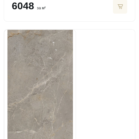
6048
за м²