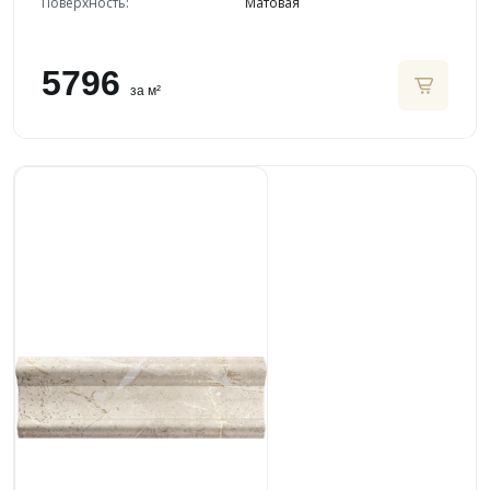
Поверхность:
Матовая
5796
за м²