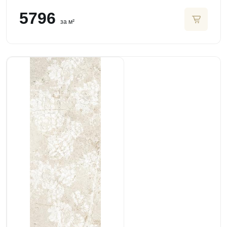
5796
за м²