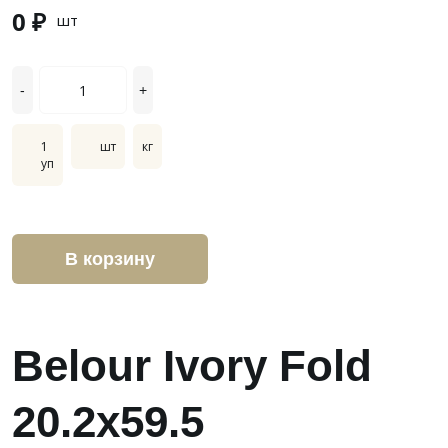
0 ₽
шт
-
+
1
шт
кг
уп
В корзину
Belour Ivory Fold
20.2x59.5