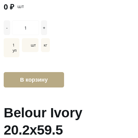
0 ₽
шт
-
+
1
шт
кг
уп
В корзину
Belour Ivory
20.2x59.5