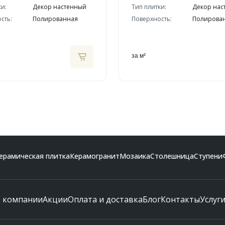
ки:
Декор настенный
Тип плитки:
Декор нас
сть:
Полированная
Поверхность:
Полирова
за м²
ерамическая плитка
Керамогранит
Мозаика
Столешница
Ступени
 компании
Акции
Оплата и доставка
Блог
Контакты
Услуг