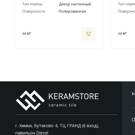
Тип плитки:
Декор настенный
Тип плит
Поверхность:
Полированная
Поверхно
за м²
за м²
К
О
г. Химки, Бутаково 4, ТЦ ГРАНД (6 вход),
павильон Diesel