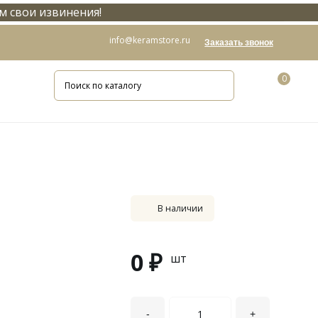
м свои извинения!
info@keramstore.ru
Заказать звонок
0
В наличии
0 ₽
шт
-
+