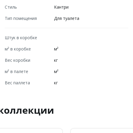
Стиль
Кантри
Тип помещения
Для туалета
Штук в коробке
м² в коробке
м²
Вес коробки
кг
м² в палете
м²
Вес паллета
кг
 коллекции