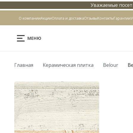
Уважаемые посети
Контакты
О компании
Акции
Оплата и доставка
Отзывы
Контакты
Гарантии
У
МЕНЮ
Главная
Керамическая плитка
Belour
Be