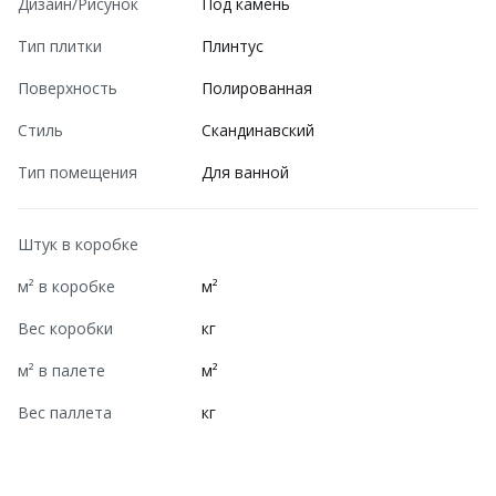
Дизайн/Рисунок
Под камень
Тип плитки
Плинтус
Поверхность
Полированная
Стиль
Скандинавский
Тип помещения
Для ванной
Штук в коробке
м² в коробке
м²
Вес коробки
кг
м² в палете
м²
Вес паллета
кг