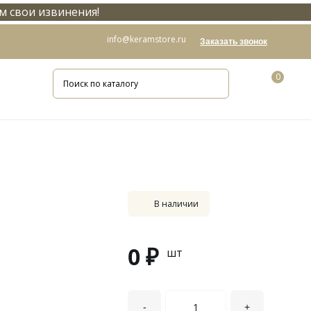
м свои извинения!
info@keramstore.ru
Заказать звонок
0
В наличии
0 ₽
шт
-
+