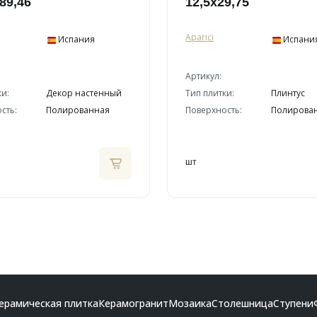
89,46
12,5x29,75
Aparici
Испания
Испани
Артикул:
ки:
Декор настенный
Тип плитки:
Плинтус
сть:
Полированная
Поверхность:
Полирова
шт
ерамическая плитка
Керамогранит
Мозаика
Столешница
Ступени