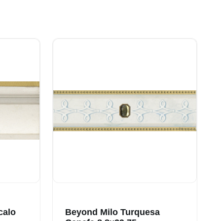
calo
Beyond Milo Turquesa