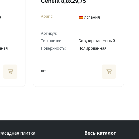
Cenefa 8,8x29,75
Aparici
я
Испания
Артикул:
Тип плитки:
Бордюр настенный
нная
Поверхность:
Полированная
шт
Весь каталог
Фасадная плитка