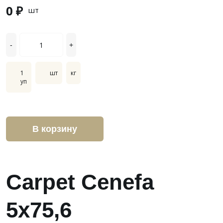
0 ₽
шт
-
+
1
шт
кг
уп
В корзину
Carpet Cenefa
5x75,6